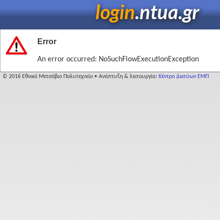
login
.ntua.gr
Error
An error occurred: NoSuchFlowExecutionException
© 2016 Εθνικό Μετσόβιο Πολυτεχνείο • Ανάπτυξη & λειτουργία:
Κέντρο Δικτύων ΕΜΠ