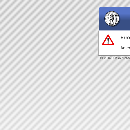
Erro
An e
© 2016 Εθνικό Μετσό