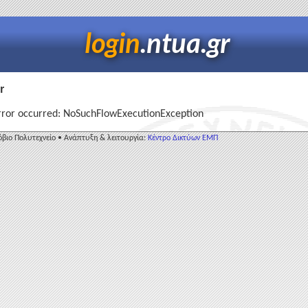
login
.ntua.gr
r
rror occurred: NoSuchFlowExecutionException
βιο Πολυτεχνείο • Ανάπτυξη & λειτουργία:
Κέντρο Δικτύων ΕΜΠ