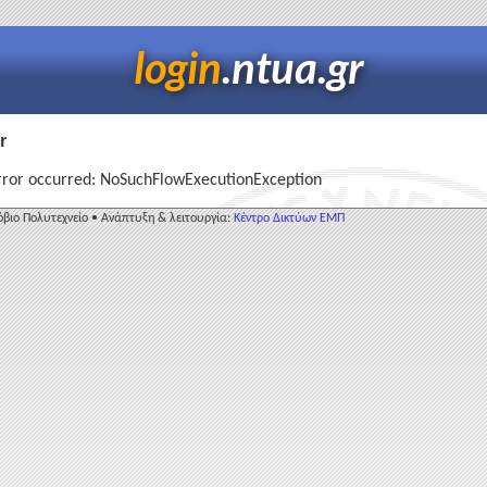
login
.ntua.gr
r
rror occurred: NoSuchFlowExecutionException
βιο Πολυτεχνείο • Ανάπτυξη & λειτουργία:
Κέντρο Δικτύων ΕΜΠ