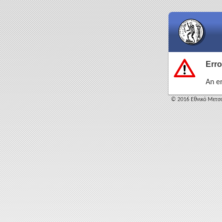
Erro
An e
© 2016 Εθνικό Μετσό