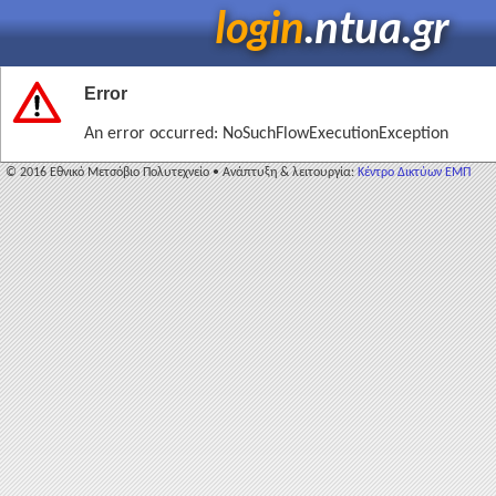
login
.ntua.gr
Error
An error occurred: NoSuchFlowExecutionException
© 2016 Εθνικό Μετσόβιο Πολυτεχνείο • Ανάπτυξη & λειτουργία:
Κέντρο Δικτύων ΕΜΠ