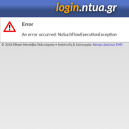
login
.ntua.gr
Error
An error occurred: NoSuchFlowExecutionException
© 2016 Εθνικό Μετσόβιο Πολυτεχνείο • Ανάπτυξη & λειτουργία:
Κέντρο Δικτύων ΕΜΠ