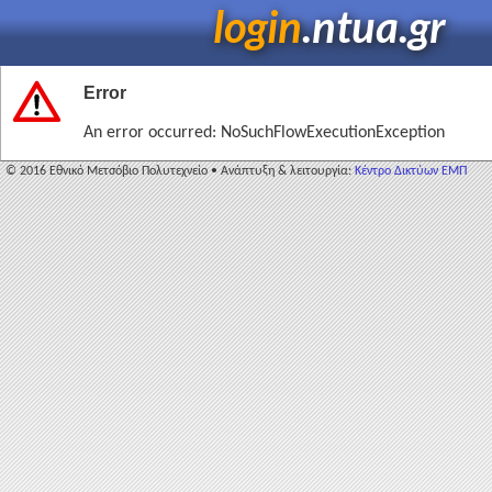
login
.ntua.gr
Error
An error occurred: NoSuchFlowExecutionException
© 2016 Εθνικό Μετσόβιο Πολυτεχνείο • Ανάπτυξη & λειτουργία:
Κέντρο Δικτύων ΕΜΠ