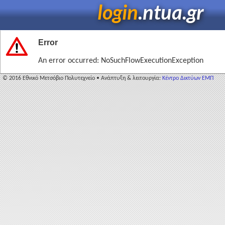
login
.ntua.gr
Error
An error occurred: NoSuchFlowExecutionException
© 2016 Εθνικό Μετσόβιο Πολυτεχνείο • Ανάπτυξη & λειτουργία:
Κέντρο Δικτύων ΕΜΠ