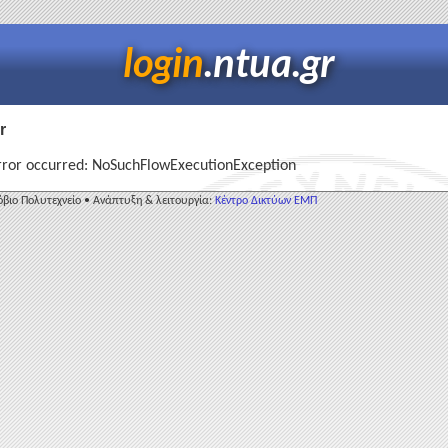
login
.ntua.gr
r
rror occurred: NoSuchFlowExecutionException
βιο Πολυτεχνείο • Ανάπτυξη & λειτουργία:
Κέντρο Δικτύων ΕΜΠ