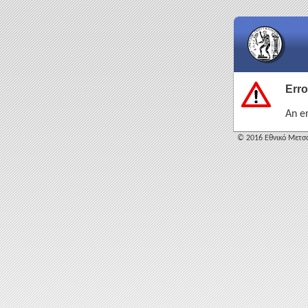
Erro
An e
© 2016 Εθνικό Μετσό